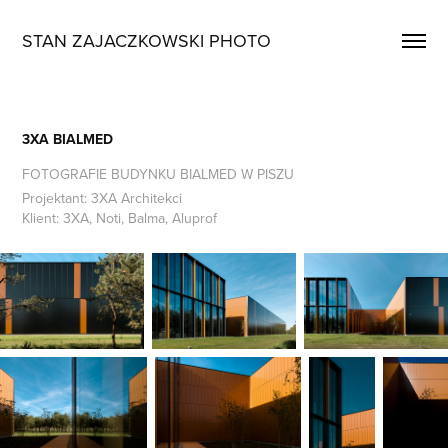
STAN ZAJACZKOWSKI PHOTO
3XA BIALMED
FOTOGRAFIE BUDYNKU BIALMED W PISZU
Projektant: 3XA Architekci
Klient: 3XA, Noti, Balma, Aluprof