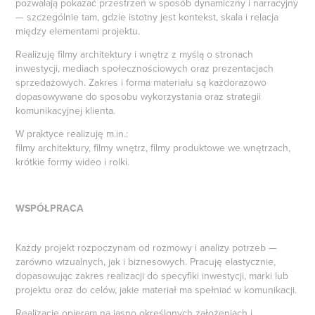
pozwalają pokazać przestrzeń w sposób dynamiczny i narracyjny
— szczególnie tam, gdzie istotny jest kontekst, skala i relacja
między elementami projektu.
Realizuję filmy architektury i wnętrz z myślą o stronach
inwestycji, mediach społecznościowych oraz prezentacjach
sprzedażowych. Zakres i forma materiału są każdorazowo
dopasowywane do sposobu wykorzystania oraz strategii
komunikacyjnej klienta.
W praktyce realizuję m.in.:
filmy architektury, filmy wnętrz, filmy produktowe we wnętrzach,
krótkie formy wideo i rolki.
WSPÓŁPRACA
Każdy projekt rozpoczynam od rozmowy i analizy potrzeb —
zarówno wizualnych, jak i biznesowych. Pracuję elastycznie,
dopasowując zakres realizacji do specyfiki inwestycji, marki lub
projektu oraz do celów, jakie materiał ma spełniać w komunikacji.
Realizacje opieram na jasno określonych założeniach i