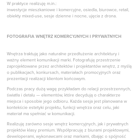
W praktyce realizuję m.in.:
inwestycje mieszkaniowe i komercyjne, osiedla, biurowce, retail,
obiekty mixed-use, sesje dzienne i nocne, ujęcia z drona.
FOTOGRAFIA WNĘTRZ KOMERCYJNYCH I PRYWATNYCH
Wnętrza traktuję jako naturalne przedłużenie architektury i
ważny element komunikacji marki. Fotografuję przestrzenie
zaprojektowane przez architektów i projektantów wnętrz, z myślą
o publikacjach, konkursach, materiałach promocyjnych oraz
prezentacji realizacji klientom końcowym.
Podczas pracy dużą wagę przykładam do relacji przestrzennych,
światła i detalu — elementów, które decydują o charakterze
miejsca i sposobie jego odbioru. Każda sesja jest planowana w
kontekście estetyki projektu, funkcji wnętrza oraz celu, jaki
materiał ma spełniać w komunikacji.
Realizuję zarówno sesje wnętrz komercyjnych, jak i prywatnych
projektów klasy premium. Współpracuję z biurami projektowymi,
deweloperami, wykonawcami oraz markami, dbając o spójność