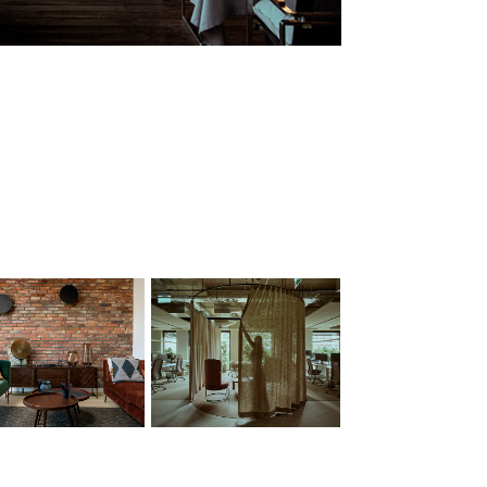
3XA powierzchnia 
REALCO biuro
biurowa Archicom