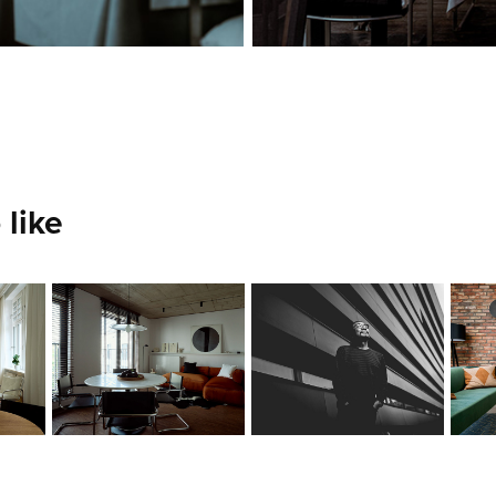
 like
KOW OTANI - 
PAMA EGGPLANT
PORTRET